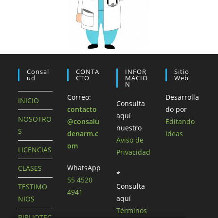
Consal
CONTA
INFOR
Sitio
Ud
CTO
MACIÓ
Web
N
Correo:
Desarrolla
INICIO
Consulta
contacto
do por
aquí
NOSOTRO
@consalu
Editando
nuestro
S
denarm.c
Ideas
Aviso de
om
LICENCIAS
Privacidad
WhatsApp
CLASES
*
55 4520
Consulta
TESTIMO
4941
aquí
NIOS
Términos
BIBLIOTEC