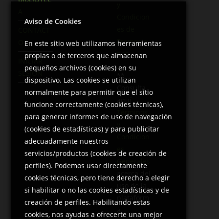
y
A
Condicion
Aviso de Cookies
es de
CONTACT
Promocio
O
En este sitio web utilizamos herramientas
nes
propias o de terceros que almacenan
INICIAR
pequeños archivos (cookies) en su
SESIÓN
**
dispositivo. Las cookies se utilizan
Consulta
normalmente para permitir que el sitio
aquí
funcione correctamente (cookies técnicas),
Términos
para generar informes de uso de navegación
y
(cookies de estadísticas) y para publicitar
Condicion
adecuadamente nuestros
es
servicios/productos (cookies de creación de
Generales
perfiles). Podemos usar directamente
acerca del
cookies técnicas, pero tiene derecho a elegir
uso de la
si habilitar o no las cookies estadísticas y de
plataform
creación de perfiles. Habilitando estas
a
cookies, nos ayudas a ofrecerte una mejor